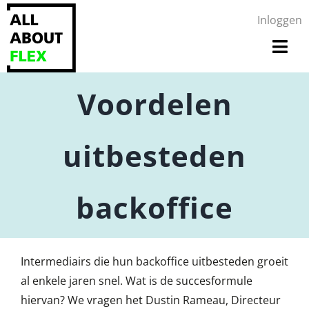
Ga
Inloggen
naar
inhoud
Togg
Navi
Voordelen
Voor werkgevers
Voor werknemers
uitbesteden
Kenniscentrum
backoffice
Over ons
Contact
Intermediairs die hun backoffice uitbesteden groeit
al enkele jaren snel. Wat is de succesformule
hiervan? We vragen het Dustin Rameau, Directeur