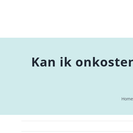
Ga
naar
inhoud
Kan ik onkoste
Home