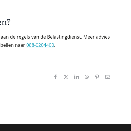
en?
aan de regels van de Belastingdienst. Meer advies
 bellen naar
088-0204400
.
Facebook
X
LinkedIn
WhatsApp
Pinterest
E-
mail