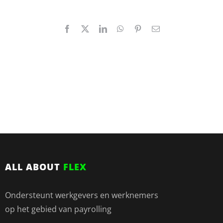
Facebook
X
LinkedIn
WhatsApp
Pinterest
E-
mail
ALL ABOUT
FLEX
Ondersteunt werkgevers en werknemers
op het gebied van payrolling