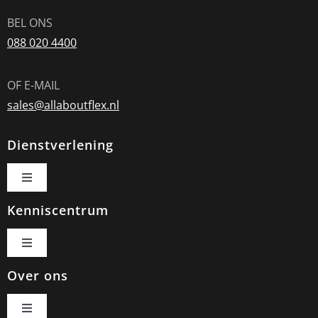
BEL ONS
088 020 4400
OF E-MAIL
sales@allaboutflex.nl
Dienstverlening
Toggle
Navigation
Kenniscentrum
Voor werkgevers
Toggle
Voor werknemers
Navigation
Over ons
FAQ Payrolling
Toggle